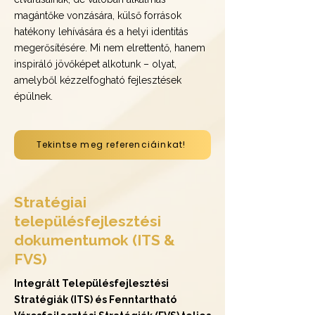
magántőke vonzására, külső források
hatékony lehívására és a helyi identitás
megerősítésére. Mi nem elrettentő, hanem
inspiráló jövőképet alkotunk – olyat,
amelyből kézzelfogható fejlesztések
épülnek.
Tekintse meg referenciáinkat!
Stratégiai
településfejlesztési
dokumentumok (ITS &
FVS)
Integrált Településfejlesztési
Stratégiák (ITS) és Fenntartható