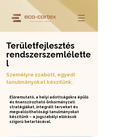
Területfejlesztés
rendszerszemlélette
l
Személyre szabott, egyedi
tanulmányokat készítünk.
Előremutató, a helyi adottságokra épülő
és finanszírozható önkormányzati
stratégiákat, integrált terveket és
megvalósíthatósági tanulmányokat
készítünk – a jogszabályi előírások
szigorú betartásával.