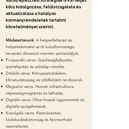
Városfejlesztési Stratégiák (FVS) teljes
körű kidolgozása, felülvizsgálata és
aktualizálása a hatályos
kormányrendeletek tartalmi
követelményei szerint.
Módszertanunk
: A helyzetfeltárást és
helyzetelemzést az öt kulcsfontosságú
tervezési dimenzió mentén szintetizáljuk:
Prosperáló város: Gazdaságfejlesztés,
ipartelepítés és adóalap-növelés.
Zöldülő város: Környezetvédelem,
klímatudatosság és zöldfelületi rendszerek.
Megtartó város: Humán infrastruktúra,
népességmegtartás és lakhatás.
Digitális város: Okos hivatali ügymenetek és
digitális szolgáltatások.
Kiszolgáló város: Közművesítés,
közlekedésbiztonság és fenntartható
üzemeltetés.