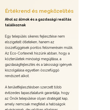
Értékrend és megközelítés
Ahol az álmok és a gazdasági realitás
találkoznak
Egy település sikeres fejlesztése nem
elszigetelt ötleteken, hanem az
összefüggések pontos felismerésén múlik.
Az Eco-Cortexnél hiszünk abban, hogy a
közterületek minőségi megújítása, a
gazdaságfejlesztés és a lakossági igények
kiszolgálása egyetlen összefüggő
rendszert alkot.
A területfejlesztésben szerzett több
évtizedes tapasztalatunk garantálja, hogy
az Önök települése olyan stratégiát kap,
amely nemcsak megfelel a hatóságok
elvárásainak, de valóban alkalmas