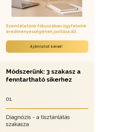
Szemléletünk fókuszában ügyfeleink
eredményességének javítása áll
Ajánlatot kérek!
Módszerünk: 3 szakasz a
fenntartható sikerhez
01.
Diagnózis - a tisztánlátás
szakasza